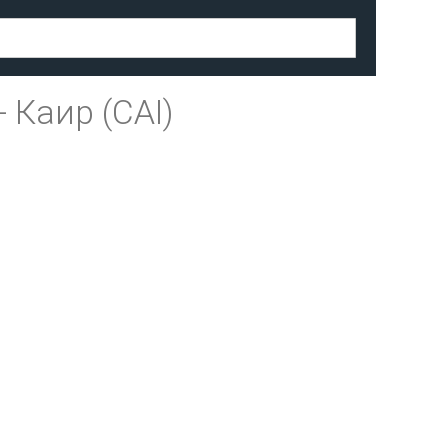
-
Каир (CAI)