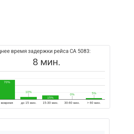
нее время задержки рейса CA 5083:
8 мин.
70%
10%
10%
5%
5%
0%
0%
15%
вовремя
до 15 мин.
15-30 мин.
30-60 мин.
> 60 мин.