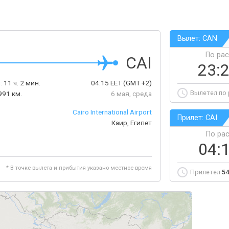
Вылет: CAN
По ра
CAI
23:
:
11 ч. 2 мин.
04:15
EET
(GMT +2)
Вылетел по
991 км.
6 мая, среда
Cairo International Airport
Прилет: CAI
Каир, Египет
По ра
04:
* В точке вылета и прибытия указано местное время
Прилетел
54