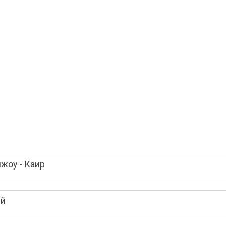
жоу - Каир
ей