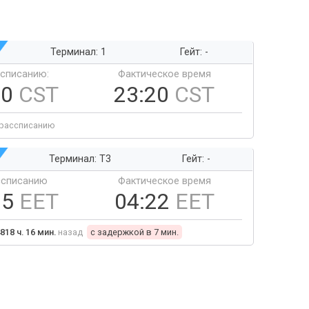
Терминал: 1
Гейт: -
ссписанию:
Фактическое время
20
CST
23:20
CST
 рассписанию
Терминал: T3
Гейт: -
ссписанию
Фактическое время
15
EET
04:22
EET
818 ч. 16 мин.
назад
c задержкой в 7 мин.