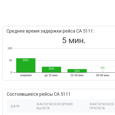
Среднее время задержки рейса CA 5111:
5 мин.
100
60%
50
0%
0%
25%
15%
0
вовремя
до 15 мин.
15-30 мин.
30-60 мин.
Состоявшиеся рейсы CA 5111
ФАКТИЧЕСКОЕ ВРЕМЯ
ФАКТИЧЕСКОЕ
ДАТА
ВЫЛЕТА
ПРИЛЕТА