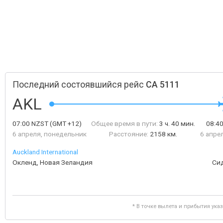
Последний состоявшийся рейс
CA 5111
AKL
07:00
NZST
(GMT +12)
Общее время в пути:
3 ч. 40 мин.
08:4
6 апреля, понедельник
Расстояние:
2158 км.
6 апре
Auckland International
Окленд, Новая Зеландия
Си
* В точке вылета и прибытия ука