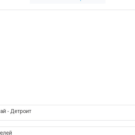
ай - Детроит
телей