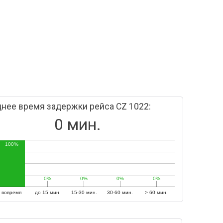
нее время задержки рейса CZ 1022:
0 мин.
100%
0%
0%
0%
0%
0%
0%
0%
0%
вовремя
до 15 мин.
15-30 мин.
30-60 мин.
> 60 мин.