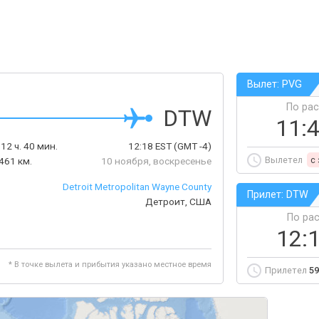
Вылет: PVG
По ра
DTW
11:
12 ч. 40 мин.
12:18
EST
(GMT -4)
Вылетел
c
461 км.
10 ноября, воскресенье
Detroit Metropolitan Wayne County
Прилет: DTW
Детроит, США
По ра
12:
* В точке вылета и прибытия указано местное время
Прилетел
59