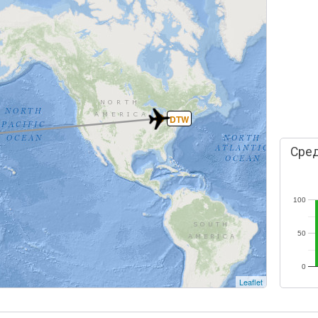
DTW
Сред
100
50
0
Leaflet