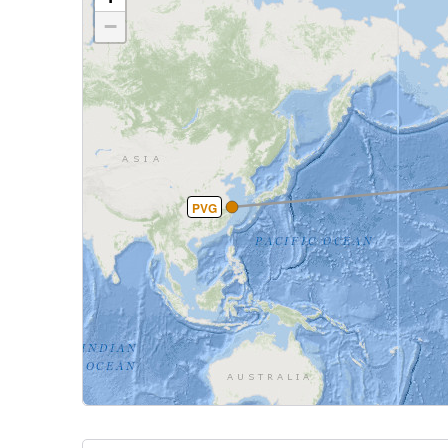
−
PVG