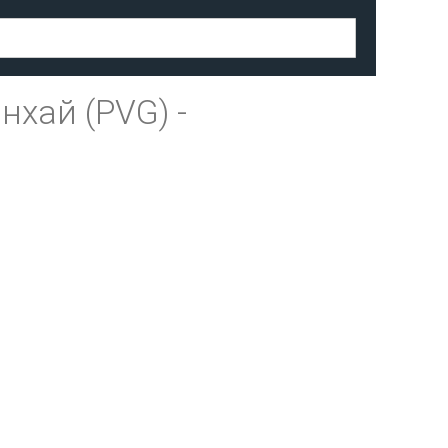
нхай (PVG)
-