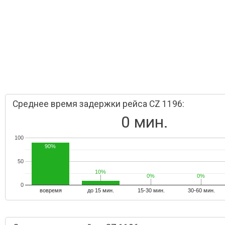
Среднее время задержки рейса CZ 1196:
0 мин.
100
90%
50
10%
10%
0%
0%
0%
0%
0
вовремя
до 15 мин.
15-30 мин.
30-60 мин.