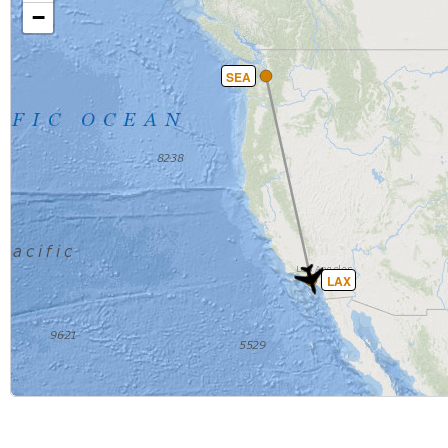
−
SEA
LAX