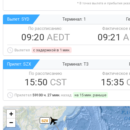
* В точке вылета и прибытия ука
Вылет: SYD
Терминал: 1
Ге
По рассписанию:
Фактическое 
09:20
AEDT
09:21
A
Вылетел
c задержкой в 1 мин.
Прилет: SZX
Терминал: T3
По рассписанию
Фактическое 
15:50
CST
15:35
Прилетел
59100 ч. 27 мин.
назад
на 15 мин. раньше
+
SZX
−