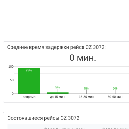
Среднее время задержки рейса CZ 3072:
0 мин.
100
95%
50
5%
5%
0%
0%
0%
0%
0
вовремя
до 15 мин.
15-30 мин.
30-60 мин.
Состоявшиеся рейсы CZ 3072