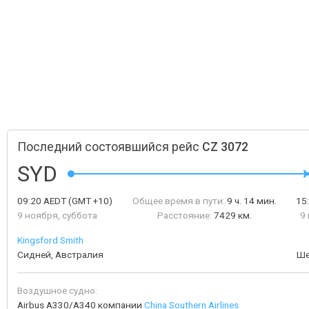
Последний состоявшийся рейс
CZ 3072
SYD
09:20
AEDT
(GMT +10)
Общее время в пути:
9 ч. 14 мин.
15
9 ноября, суббота
Расстояние:
7429 км.
9
Kingsford Smith
Сидней, Австралия
Ше
Воздушное судно:
Airbus A330/A340 компании
China Southern Airlines