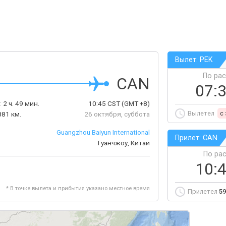
Вылет: PEK
По ра
CAN
07:
:
2 ч. 49 мин.
10:45
CST
(GMT +8)
Вылетел
c
881 км.
26 октября, суббота
Guangzhou Baiyun International
Прилет: CAN
Гуанчжоу, Китай
По ра
10:
* В точке вылета и прибытия указано местное время
Прилетел
59