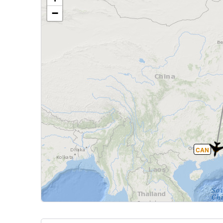
−
CAN