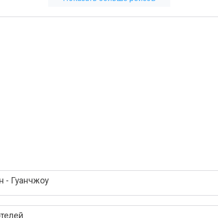
 - Гуанчжоу
отелей