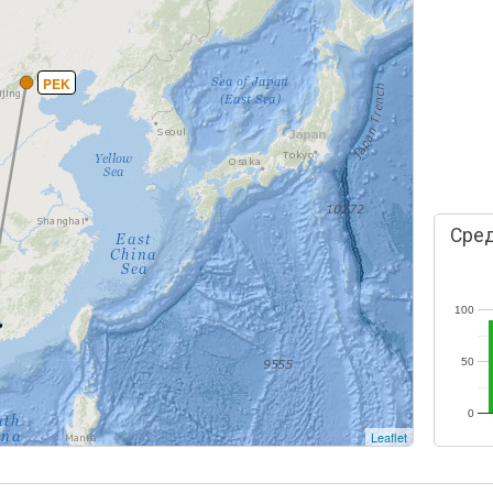
PEK
Сред
100
50
0
Leaflet