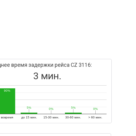
нее время задержки рейса CZ 3116:
3 мин.
90%
5%
5%
5%
5%
0%
0%
0%
0%
вовремя
до 15 мин.
15-30 мин.
30-60 мин.
> 60 мин.