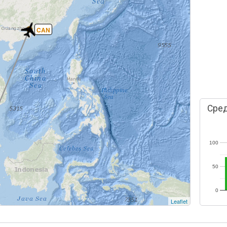
CAN
Сред
100
50
0
Leaflet