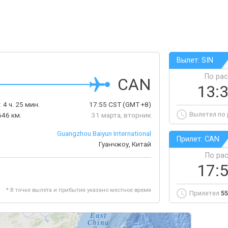
Вылет: SIN
По ра
CAN
13:
:
4 ч. 25 мин.
17:55
CST
(GMT +8)
Вылетел по
646 км.
31 марта, вторник
Guangzhou Baiyun International
Прилет: CAN
Гуанчжоу, Китай
По ра
17:
* В точке вылета и прибытия указано местное время
Прилетел
55