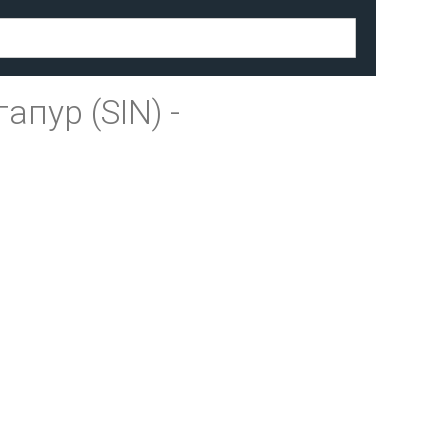
апур (SIN)
-