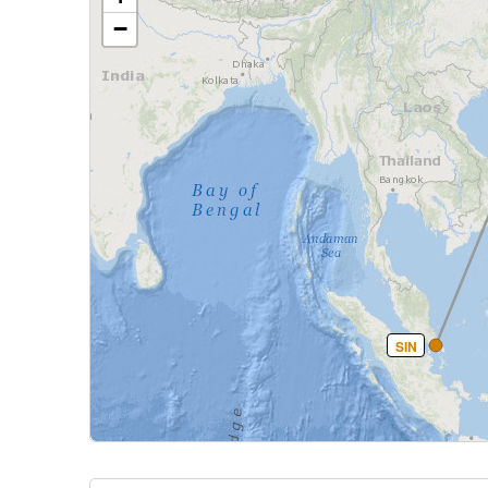
−
SIN