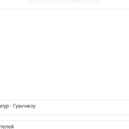
пур - Гуанчжоу
отелей