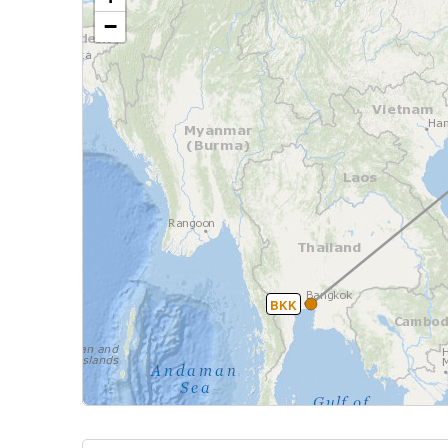
−
BKK