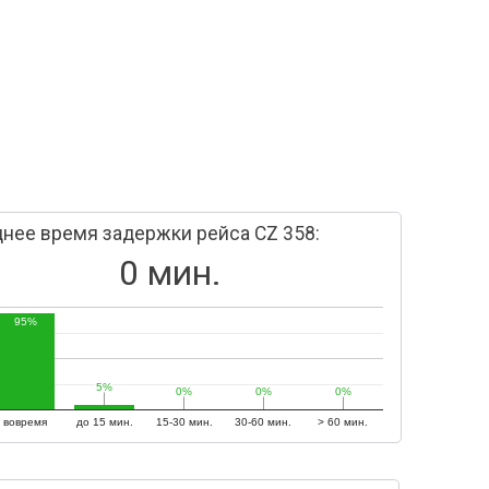
нее время задержки рейса CZ 358:
0 мин.
95%
5%
5%
0%
0%
0%
0%
0%
0%
вовремя
до 15 мин.
15-30 мин.
30-60 мин.
> 60 мин.