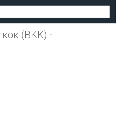
кок (BKK)
-