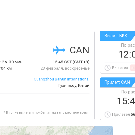
Вылет: BKK
По ра
CAN
12:
:
2 ч. 30 мин.
15:45
CST
(GMT +8)
Вылетел
c
704 км.
23 февраля, воскресенье
Guangzhou Baiyun International
Прилет: CAN
Гуанчжоу, Китай
По ра
15:
* В точке вылета и прибытия указано местное время
Прилетел
56