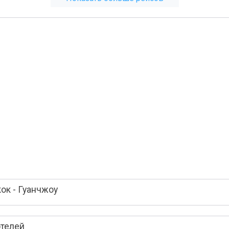
ок - Гуанчжоу
отелей