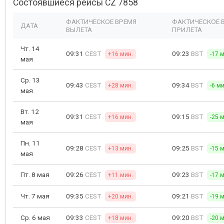
Состоявшиеся рейсы CZ 7858
ФАКТИЧЕСКОЕ ВРЕМЯ
ФАКТИЧЕСКОЕ 
ДАТА
ВЫЛЕТА
ПРИЛЕТА
Чт. 14
09:31
CEST
09:23
BST
+16 мин.
-17 
мая
Ср. 13
09:43
CEST
09:34
BST
+28 мин.
-6 ми
мая
Вт. 12
09:31
CEST
09:15
BST
+16 мин.
-25 
мая
Пн. 11
09:28
CEST
09:25
BST
+13 мин.
-15 
мая
Пт. 8 мая
09:26
CEST
09:23
BST
+11 мин.
-17 
Чт. 7 мая
09:35
CEST
09:21
BST
+20 мин.
-19 
Ср. 6 мая
09:33
CEST
09:20
BST
+18 мин.
-20 