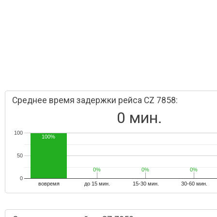
Среднее время задержки рейса CZ 7858:
0 мин.
100
100%
50
0%
0%
0%
0%
0%
0%
0
вовремя
до 15 мин.
15-30 мин.
30-60 мин.