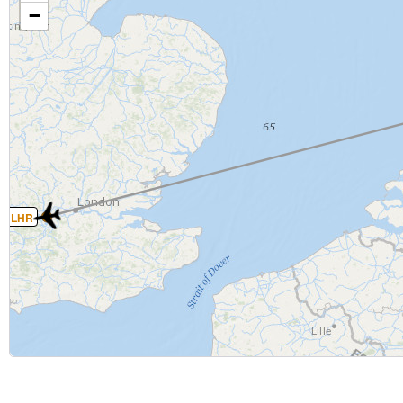
−
LHR