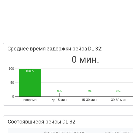
Среднее время задержки рейса DL 32:
0 мин.
100
100%
50
0%
0%
0%
0%
0%
0%
0
вовремя
до 15 мин.
15-30 мин.
30-60 мин.
Состоявшиеся рейсы DL 32