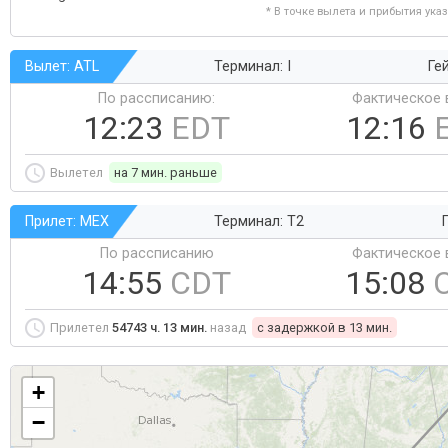
* В точке вылета и прибытия ука
Вылет: ATL
Терминал: I
Гей
По рассписанию:
Фактическое 
12:23
EDT
12:16
Вылетел
на 7 мин. раньше
Прилет: MEX
Терминал: T2
По рассписанию
Фактическое 
14:55
CDT
15:08
Прилетел
54743 ч. 13 мин.
назад
c задержкой в 13 мин.
+
−