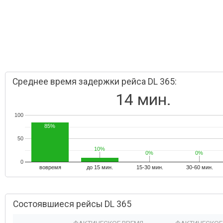
Среднее время задержки рейса DL 365:
14 мин.
100
85%
50
10%
10%
0%
0%
0%
0%
0
вовремя
до 15 мин.
15-30 мин.
30-60 мин.
Состоявшиеся рейсы DL 365