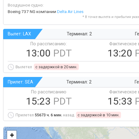
Воздушное судно:
Boeing 737 NG компании
Delta Air Lines
* В точке вылета и прибытия ука
Вылет: LAX
Терминал: 2
Ге
По рассписанию:
Фактическое 
13:00
PDT
13:20
Вылетел
c задержкой в 20 мин.
Прилет: SEA
Терминал: 2
Ге
По рассписанию
Фактическое 
15:23
PDT
15:33
Прилетел
55673 ч. 6 мин.
назад
c задержкой в 10 мин.
+