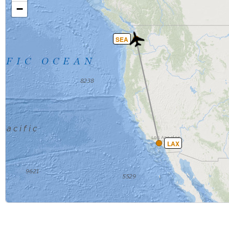
−
SEA
LAX