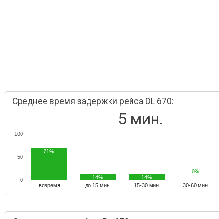
Среднее время задержки рейса DL 670:
5 мин.
100
71%
50
0%
0%
14%
14%
0
вовремя
до 15 мин.
15-30 мин.
30-60 мин.