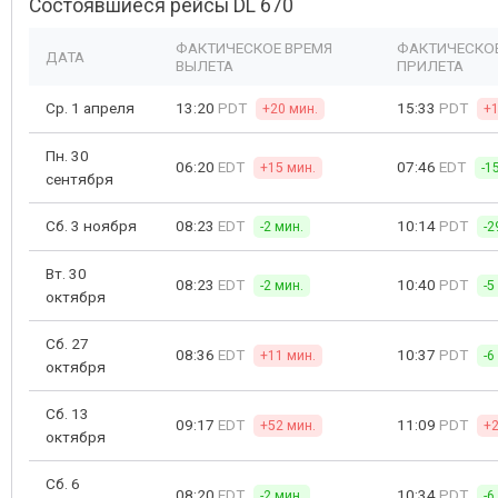
Состоявшиеся рейсы DL 670
ФАКТИЧЕСКОЕ ВРЕМЯ
ФАКТИЧЕСКО
ДАТА
ВЫЛЕТА
ПРИЛЕТА
Ср. 1 апреля
13:20
PDT
15:33
PDT
+20 мин.
+1
Пн. 30
06:20
EDT
07:46
EDT
+15 мин.
-1
сентября
Сб. 3 ноября
08:23
EDT
10:14
PDT
-2 мин.
-2
Вт. 30
08:23
EDT
10:40
PDT
-2 мин.
-5
октября
Сб. 27
08:36
EDT
10:37
PDT
+11 мин.
-6
октября
Сб. 13
09:17
EDT
11:09
PDT
+52 мин.
+2
октября
Сб. 6
08:20
EDT
10:34
PDT
-2 мин.
-6