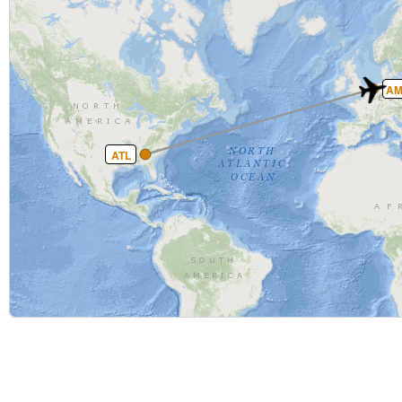
AM
ATL