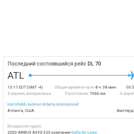
Последний состоявшийся рейс
DL 70
ATL
15:17
EDT
(GMT -4)
Общее время в пути:
8 ч. 38 мин.
05:
5 апреля, воскресенье
Расстояние:
7066 км.
6 апре
Hartsfield-Jackson Atlanta International
Атланта, США
Амстерд
Воздушное судно:
2003 AIRBUS A330-323 компании
Delta Air Lines