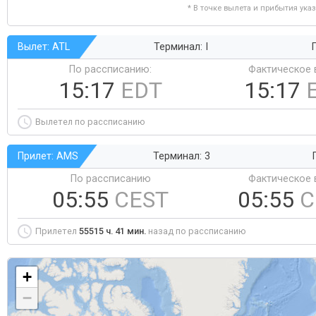
* В точке вылета и прибытия ука
Вылет: ATL
Терминал: I
Г
По рассписанию:
Фактическое 
15:17
EDT
15:17
Вылетел по рассписанию
Прилет: AMS
Терминал: 3
По рассписанию
Фактическое 
05:55
CEST
05:55
C
Прилетел
55515 ч. 41 мин.
назад по рассписанию
+
−