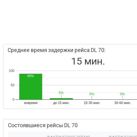
Среднее время задержки рейса DL 70:
15 мин.
100
90%
50
5%
5%
0%
0%
0%
0%
0
вовремя
до 15 мин.
15-30 мин.
30-60 мин.
Состоявшиеся рейсы DL 70