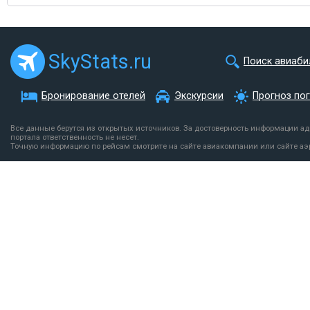
SkyStats.ru
Поиск авиаби
Бронирование отелей
Экскурсии
Прогноз по
Все данные берутся из открытых источников. За достоверность информации а
портала ответственность не несет.
Точную информацию по рейсам смотрите на сайте авиакомпании или сайте аэ