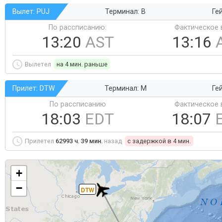
Вылет: PUJ
Терминал: B
Ге
По рассписанию:
Фактическое 
13:20
AST
13:16
Вылетел
на 4 мин. раньше
Прилет: DTW
Терминал: M
Ге
По рассписанию
Фактическое 
18:03
EDT
18:07
Прилетел
62993 ч. 39 мин.
назад
c задержкой в 4 мин.
+
−
DTW