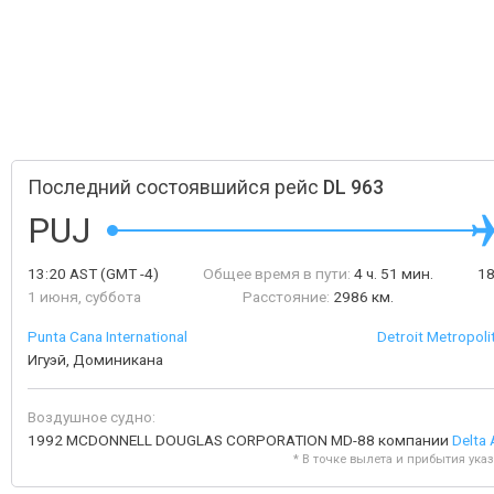
Последний состоявшийся рейс
DL 963
PUJ
13:20
AST
(GMT -4)
Общее время в пути:
4 ч. 51 мин.
1
1 июня, суббота
Расстояние:
2986 км.
Punta Cana International
Detroit Metropol
Игуэй, Доминикана
Воздушное судно:
1992 MCDONNELL DOUGLAS CORPORATION MD-88 компании
Delta 
* В точке вылета и прибытия ука