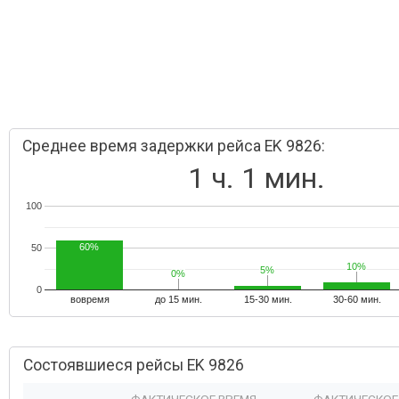
Среднее время задержки рейса EK 9826:
1 ч. 1 мин.
100
60%
50
10%
10%
5%
5%
0%
0%
0
вовремя
до 15 мин.
15-30 мин.
30-60 мин.
Состоявшиеся рейсы EK 9826