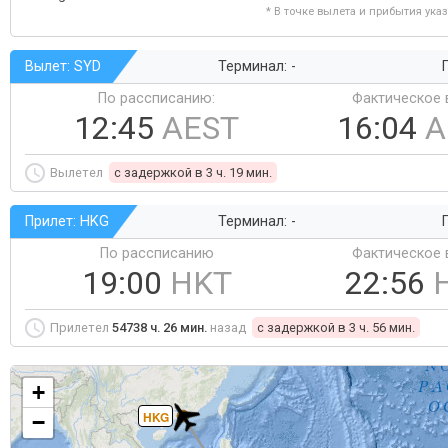
* В точке вылета и прибытия ука
Вылет: SYD
Терминал: -
Г
По рассписанию:
Фактическое 
12:45
AEST
16:04
A
Вылетел
c задержкой в 3 ч. 19 мин.
Прилет: HKG
Терминал: -
Г
По рассписанию
Фактическое 
19:00
HKT
22:56
Прилетел
54738 ч. 26 мин.
назад
c задержкой в 3 ч. 56 мин.
+
HKG
−