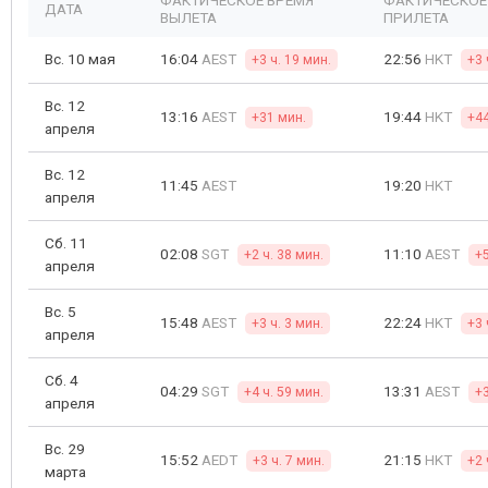
ФАКТИЧЕСКОЕ ВРЕМЯ
ФАКТИЧЕСКОЕ
ДАТА
ВЫЛЕТА
ПРИЛЕТА
Вс. 10 мая
16:04
AEST
22:56
HKT
+3 ч. 19 мин.
+3 
Вс. 12
13:16
AEST
19:44
HKT
+31 мин.
+44
апреля
Вс. 12
11:45
AEST
19:20
HKT
апреля
Сб. 11
02:08
SGT
11:10
AEST
+2 ч. 38 мин.
+
апреля
Вс. 5
15:48
AEST
22:24
HKT
+3 ч. 3 мин.
+3 
апреля
Сб. 4
04:29
SGT
13:31
AEST
+4 ч. 59 мин.
+3
апреля
Вс. 29
15:52
AEDT
21:15
HKT
+3 ч. 7 мин.
+2 
марта