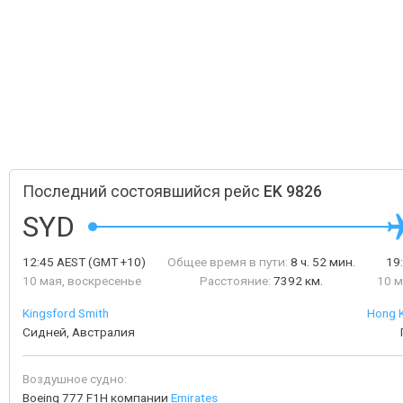
Последний состоявшийся рейс
EK 9826
SYD
12:45
AEST
(GMT +10)
Общее время в пути:
8 ч. 52 мин.
19
10 мая, воскресенье
Расстояние:
7392 км.
10 м
Kingsford Smith
Hong K
Сидней, Австралия
Воздушное судно:
Boeing 777 F1H компании
Emirates