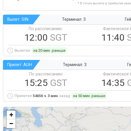
* В точке вылета и прибытия ука
Вылет: SIN
Терминал: 3
Гей
По рассписанию:
Фактическое 
12:00
SGT
11:40
Вылетел
на 20 мин. раньше
Прилет: AUH
Терминал: 3
Ге
По рассписанию
Фактическое 
15:25
GST
14:35
Прилетел
54656 ч. 3 мин.
назад
на 50 мин. раньше
+
−