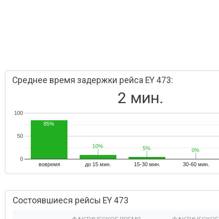
Среднее время задержки рейса EY 473:
2 мин.
100
85%
50
10%
10%
5%
5%
0%
0%
0
вовремя
до 15 мин.
15-30 мин.
30-60 мин.
Состоявшиеся рейсы EY 473