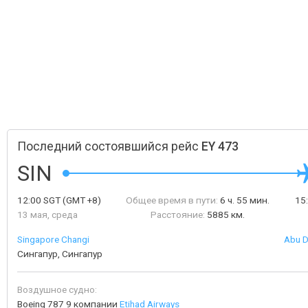
Последний состоявшийся рейс
EY 473
SIN
12:00
SGT
(GMT +8)
Общее время в пути:
6 ч. 55 мин.
15
13 мая, среда
Расстояние:
5885 км.
Singapore Changi
Abu D
Сингапур, Сингапур
Воздушное судно:
Boeing 787 9 компании
Etihad Airways