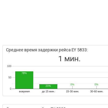
Среднее время задержки рейса EY 5833:
1 мин.
100
78%
50
0%
0%
0%
0%
21%
0
вовремя
до 15 мин.
15-30 мин.
30-60 мин.