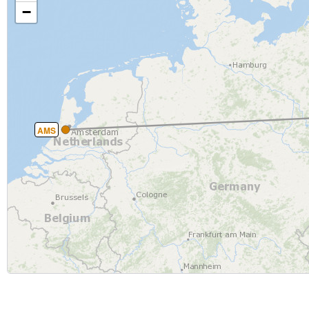
−
AMS