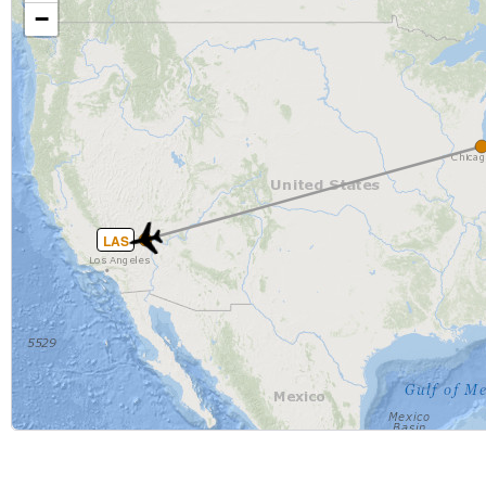
−
LAS