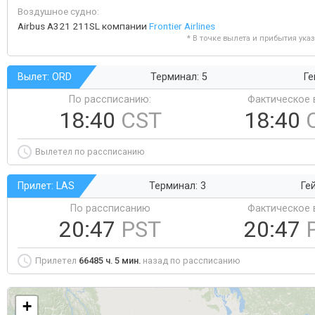
Воздушное судно:
Airbus A321 211SL компании
Frontier Airlines
* В точке вылета и прибытия ука
Вылет: ORD
Терминал: 5
Ге
По рассписанию:
Фактическое 
18:40
CST
18:40
Вылетел по рассписанию
Прилет: LAS
Терминал: 3
Ге
По рассписанию
Фактическое 
20:47
PST
20:47
Прилетел
66485 ч. 5 мин.
назад по рассписанию
+