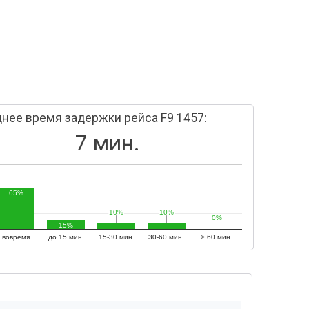
нее время задержки рейса F9 1457:
7 мин.
65%
10%
10%
10%
10%
0%
0%
15%
вовремя
до 15 мин.
15-30 мин.
30-60 мин.
> 60 мин.