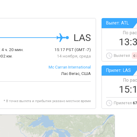
Вылет: ATL
По ра
LAS
13:
:
4 ч. 20 мин.
15:17
PST
(GMT -7)
Вылетел
c
02 км.
14 ноября, среда
Mc Carran International
Прилет: LAS
Лас Вегас, США
По ра
15:
* В точке вылета и прибытия указано местное время
Прилетел
67