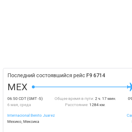
Последний состоявшийся рейс
F9 6714
MEX
06:50
CDT
(GMT -5)
Общее время в пути:
2 ч. 17 мин.
0
6 мая, среда
Расстояние:
1284 км.
Internacional Benito Juarez
Ca
Мехико, Мексика