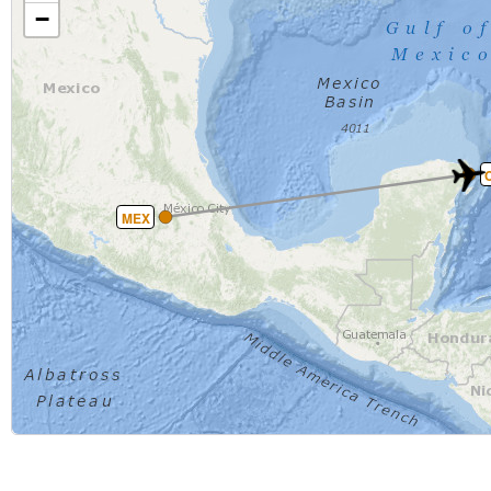
−
MEX