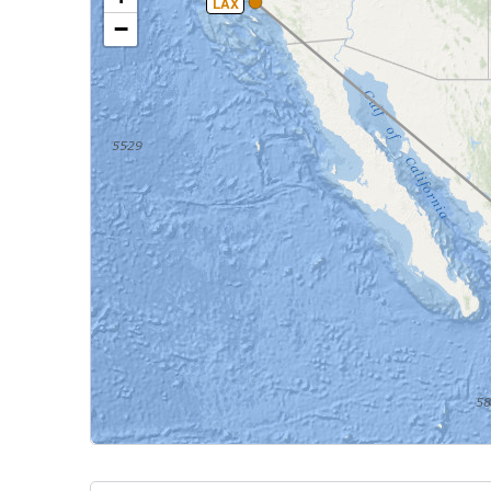
LAX
−