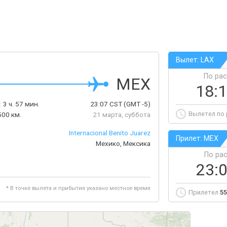
Вылет: LAX
По ра
MEX
18:
:
3 ч. 57 мин.
23:07
CST
(GMT -5)
Вылетел по
500 км.
21 марта, суббота
Internacional Benito Juarez
Прилет: MEX
Мехико, Мексика
По ра
23:
* В точке вылета и прибытия указано местное время
Прилетел
55