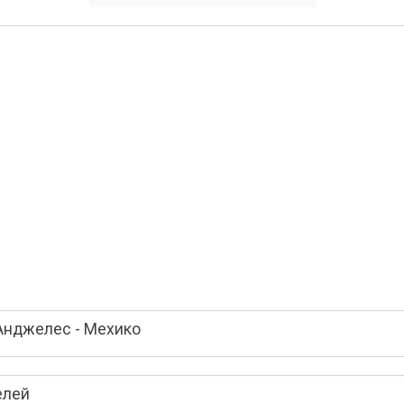
Анджелес - Мехико
елей