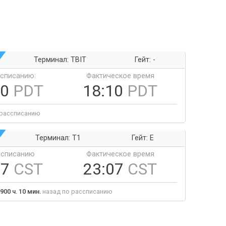
Терминал: TBIT
Гейт: -
ссписанию:
Фактическое время
10
PDT
18:10
PDT
 рассписанию
Терминал: T1
Гейт: E
ссписанию
Фактическое время
07
CST
23:07
CST
900 ч. 10 мин.
назад по рассписанию