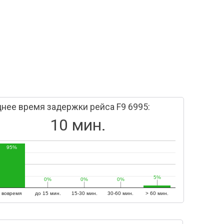
нее время задержки рейса F9 6995:
10 мин.
95%
5%
5%
0%
0%
0%
0%
0%
0%
вовремя
до 15 мин.
15-30 мин.
30-60 мин.
> 60 мин.