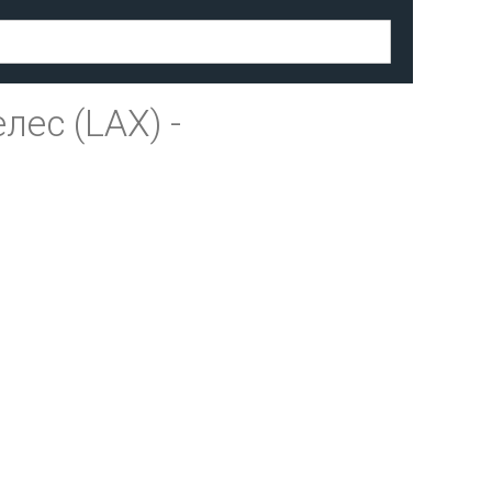
лес (LAX)
-