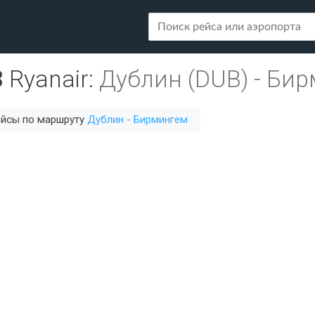
8
Ryanair
:
Дублин (DUB)
-
Бир
ейсы по маршруту
Дублин - Бирмингем