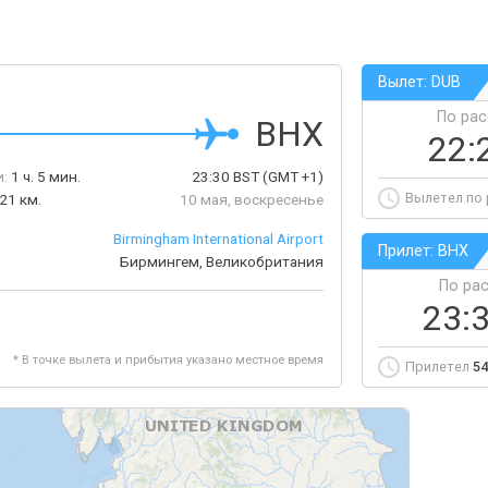
Вылет: DUB
По ра
BHX
22:
:
1 ч. 5 мин.
23:30
BST
(GMT +1)
Вылетел по
21 км.
10 мая, воскресенье
Birmingham International Airport
Прилет: BHX
Бирмингем, Великобритания
По ра
23:
* В точке вылета и прибытия указано местное время
Прилетел
54