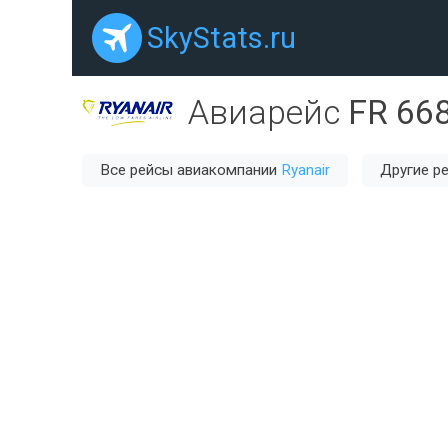
SkyStats.ru
Авиарейс
FR 66
Все рейсы авиакомпании
Ryanair
Другие р