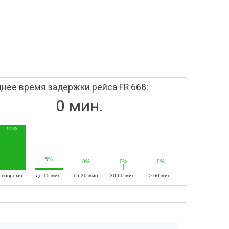
нее время задержки рейса FR 668:
0 мин.
95%
5%
5%
0%
0%
0%
0%
0%
0%
вовремя
до 15 мин.
15-30 мин.
30-60 мин.
> 60 мин.