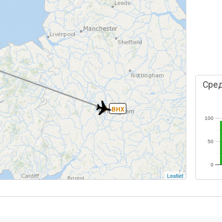
Сред
BHX
100
50
0
Leaflet