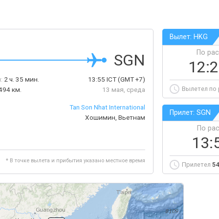
Вылет: HKG
По ра
SGN
12:
:
2 ч. 35 мин.
13:55
ICT
(GMT +7)
Вылетел по
494 км.
13 мая, среда
Tan Son Nhat International
Прилет: SGN
Хошимин, Вьетнам
По ра
13:
* В точке вылета и прибытия указано местное время
Прилетел
54