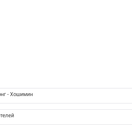
онг - Хошимин
отелей