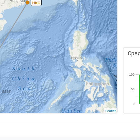
HKG
Сред
100
50
0
Leaflet