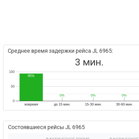
Среднее время задержки рейса JL 6965:
3 мин.
100
95%
50
0%
0%
0%
0%
0%
0%
0
вовремя
до 15 мин.
15-30 мин.
30-60 мин.
Состоявшиеся рейсы JL 6965