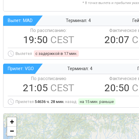
* В точке вылета и прибытия ука
Вылет: MAD
Терминал: 4
Гей
По рассписанию:
Фактическое 
19:50
CEST
20:07
C
Вылетел
c задержкой в 17 мин.
Прилет: VGO
Терминал: 4
По рассписанию
Фактическое 
21:05
CEST
20:50
C
Прилетел
54636 ч. 28 мин.
назад
на 15 мин. раньше
+
−