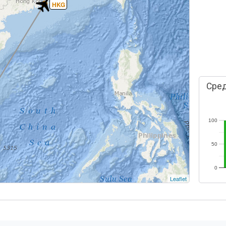
HKG
Сред
100
50
0
Leaflet