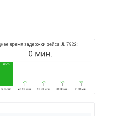
нее время задержки рейса JL 7922:
0 мин.
100%
0%
0%
0%
0%
0%
0%
0%
0%
вовремя
до 15 мин.
15-30 мин.
30-60 мин.
> 60 мин.