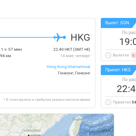
Вылет: SGN
По ра
HKG
19:
1 ч. 57 мин.
22:40
HKT
(GMT +8)
Вылетел
c
94 км.
14 мая, четверг
Hong Kong International
Прилет: HKG
Гонконг, Гонконг
По ра
22:
* В точке вылета и прибытия указано местное время
Прилетел
54