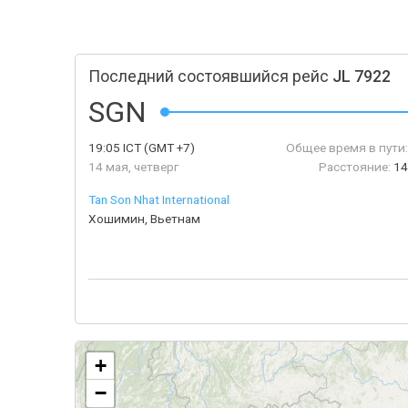
Последний состоявшийся рейс
JL 7922
SGN
19:05
ICT
(GMT +7)
Общее время в пути:
14 мая, четверг
Расстояние:
14
Tan Son Nhat International
Хошимин, Вьетнам
+
−