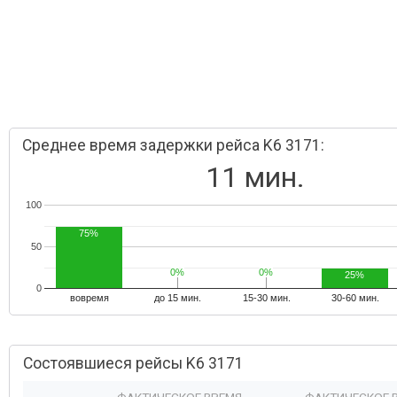
Среднее время задержки рейса K6 3171:
11 мин.
100
75%
50
0%
0%
0%
0%
25%
0
вовремя
до 15 мин.
15-30 мин.
30-60 мин.
Состоявшиеся рейсы K6 3171