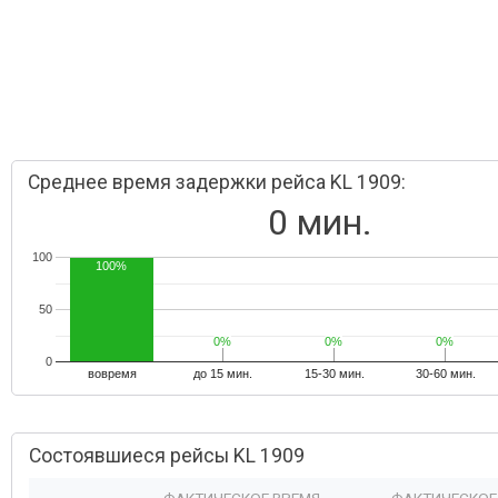
Среднее время задержки рейса KL 1909:
0 мин.
100
100%
50
0%
0%
0%
0%
0%
0%
0
вовремя
до 15 мин.
15-30 мин.
30-60 мин.
Состоявшиеся рейсы KL 1909