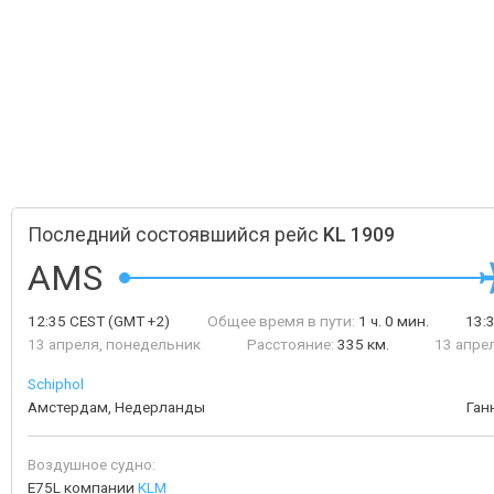
Последний состоявшийся рейс
KL 1909
AMS
12:35
CEST
(GMT +2)
Общее время в пути:
1 ч. 0 мин.
13:
13 апреля, понедельник
Расстояние:
335 км.
13 апре
Schiphol
Амстердам, Недерланды
Ган
Воздушное судно:
E75L компании
KLM