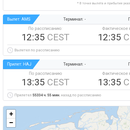
* В точке вылета и прибытия ука
Вылет: AMS
Терминал: -
Г
По рассписанию:
Фактическое 
12:35
CEST
12:35
C
Вылетел по рассписанию
Прилет: HAJ
Терминал: -
Г
По рассписанию
Фактическое 
13:35
CEST
13:35
C
Прилетел
55334 ч. 55 мин.
назад по рассписанию
+
−