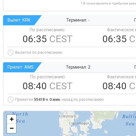
* В точке вылета и прибытия ука
Вылет: KRK
Терминал: -
Г
По рассписанию:
Фактическое 
06:35
CEST
06:35
C
Вылетел по рассписанию
Прилет: AMS
Терминал: 2
По рассписанию
Фактическое 
08:40
CEST
08:40
C
Прилетел
55418 ч. 0 мин.
назад по рассписанию
+
−