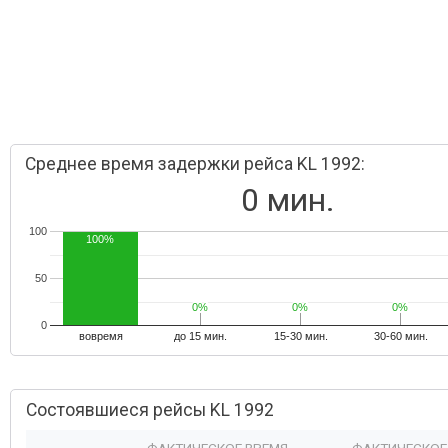
Среднее время задержки рейса KL 1992:
0 мин.
100
100%
50
0%
0%
0%
0%
0%
0%
0
вовремя
до 15 мин.
15-30 мин.
30-60 мин.
Состоявшиеся рейсы KL 1992