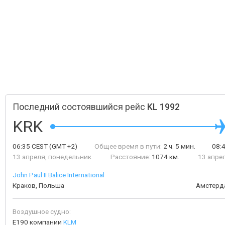
Последний состоявшийся рейс
KL 1992
KRK
06:35
CEST
(GMT +2)
Общее время в пути:
2 ч. 5 мин.
08:
13 апреля, понедельник
Расстояние:
1074 км.
13 апре
John Paul II Balice International
Краков, Польша
Амстерд
Воздушное судно:
E190 компании
KLM