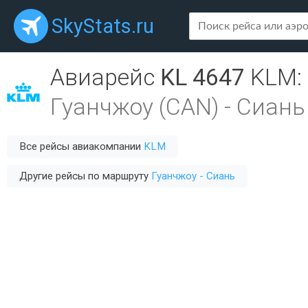
SkyStats.ru
Авиарейс
KL 4647
KLM
:
Гуанчжоу (CAN)
-
Сиань 
Все рейсы авиакомпании
KLM
Другие рейсы по маршруту
Гуанчжоу - Сиань