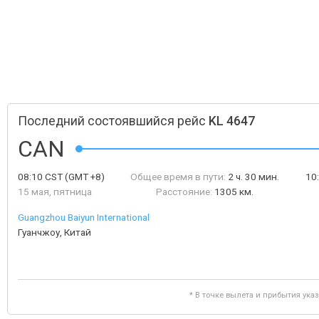
Последний состоявшийся рейс
KL 4647
CAN
08:10
CST
(GMT +8)
Общее время в пути:
2 ч. 30 мин.
10
15 мая, пятница
Расстояние:
1305 км.
Guangzhou Baiyun International
Гуанчжоу, Китай
* В точке вылета и прибытия ука