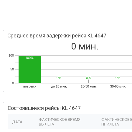
Среднее время задержки рейса KL 4647:
0 мин.
100
100%
50
0%
0%
0%
0%
0%
0%
0
вовремя
до 15 мин.
15-30 мин.
30-60 мин.
Состоявшиеся рейсы KL 4647
ФАКТИЧЕСКОЕ ВРЕМЯ
ФАКТИЧЕСКОЕ 
ДАТА
ВЫЛЕТА
ПРИЛЕТА