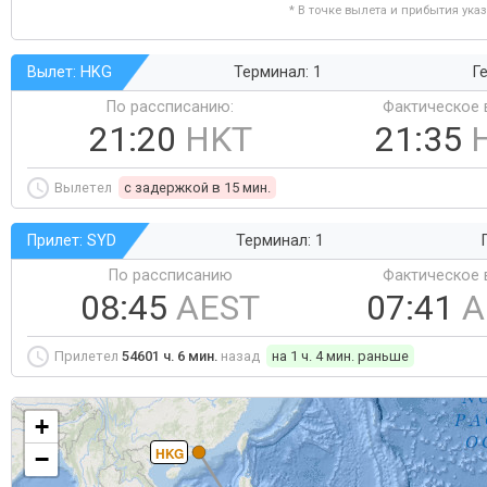
* В точке вылета и прибытия ука
Вылет: HKG
Терминал: 1
Ге
По рассписанию:
Фактическое 
21:20
HKT
21:35
Вылетел
c задержкой в 15 мин.
Прилет: SYD
Терминал: 1
По рассписанию
Фактическое 
08:45
AEST
07:41
A
Прилетел
54601 ч. 6 мин.
назад
на 1 ч. 4 мин. раньше
+
HKG
−