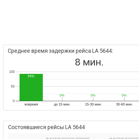
Среднее время задержки рейса LA 5644:
8 мин.
100
94%
50
0%
0%
0%
0%
0%
0%
0
вовремя
до 15 мин.
15-30 мин.
30-60 мин.
Состоявшиеся рейсы LA 5644