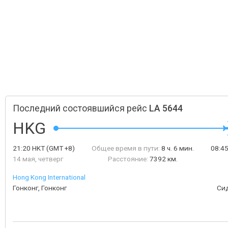
Последний состоявшийся рейс
LA 5644
HKG
21:20
HKT
(GMT +8)
Общее время в пути:
8 ч. 6 мин.
08:4
14 мая, четверг
Расстояние:
7392 км.
Hong Kong International
Гонконг, Гонконг
Си