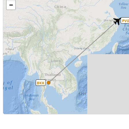
−
PV
BKK