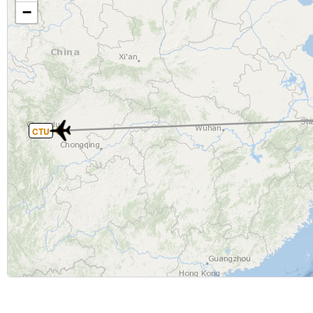
−
CTU