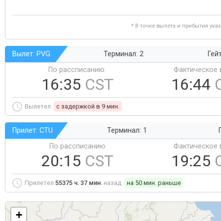
* В точке вылета и прибытия ука
Вылет: PVG
Терминал: 2
Гей
По рассписанию:
Фактическое 
16:35
CST
16:44
Вылетел
c задержкой в 9 мин.
Прилет: CTU
Терминал: 1
По рассписанию
Фактическое 
20:15
CST
19:25
Прилетел
55375 ч. 37 мин.
назад
на 50 мин. раньше
+