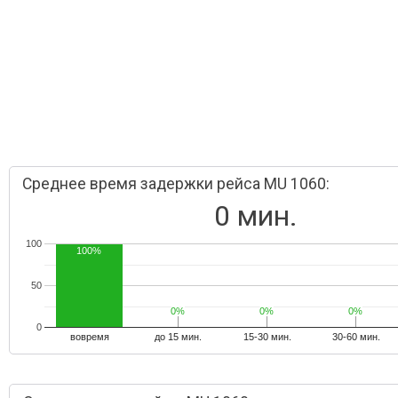
Среднее время задержки рейса MU 1060:
0 мин.
100
100%
50
0%
0%
0%
0%
0%
0%
0
вовремя
до 15 мин.
15-30 мин.
30-60 мин.