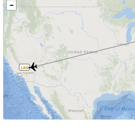
−
LAS