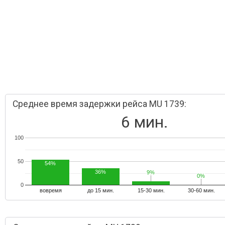
Среднее время задержки рейса MU 1739:
6 мин.
100
50
54%
36%
9%
9%
0%
0%
0
вовремя
до 15 мин.
15-30 мин.
30-60 мин.