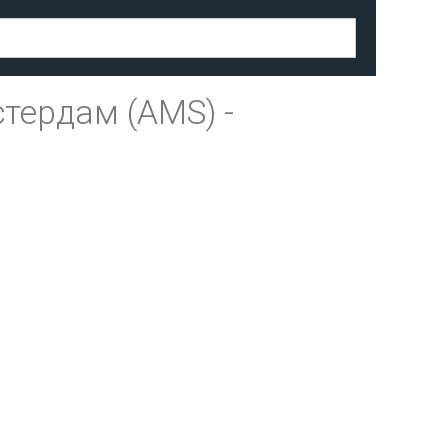
тердам (AMS)
-