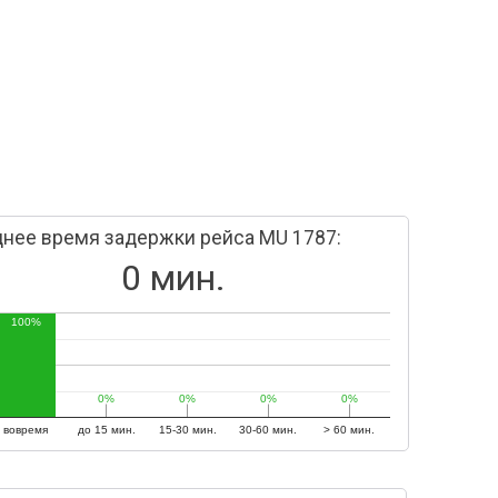
нее время задержки рейса MU 1787:
0 мин.
100%
0%
0%
0%
0%
0%
0%
0%
0%
вовремя
до 15 мин.
15-30 мин.
30-60 мин.
> 60 мин.