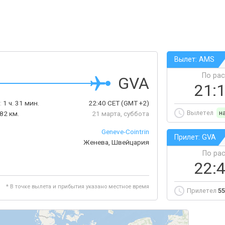
Вылет: AMS
По ра
GVA
21:
:
1 ч. 31 мин.
22:40
CET
(GMT +2)
Вылетел
н
82 км.
21 марта, суббота
Geneve-Сointrin
Прилет: GVA
Женева, Швейцария
По ра
22:
* В точке вылета и прибытия указано местное время
Прилетел
55