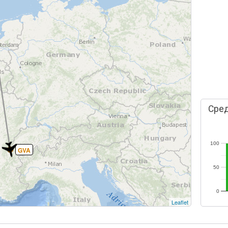
Сред
100
GVA
50
0
Leaflet