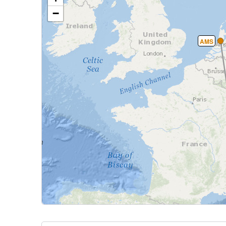
−
AMS