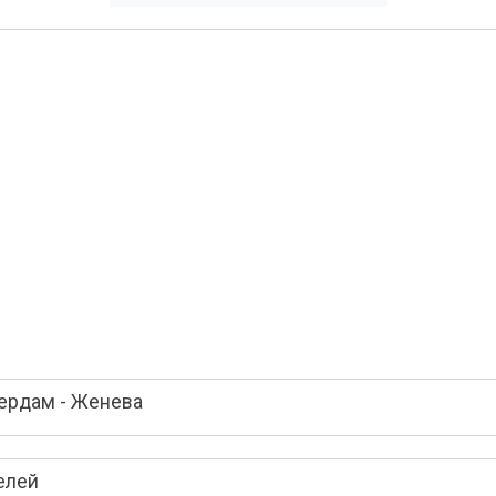
ердам - Женева
елей