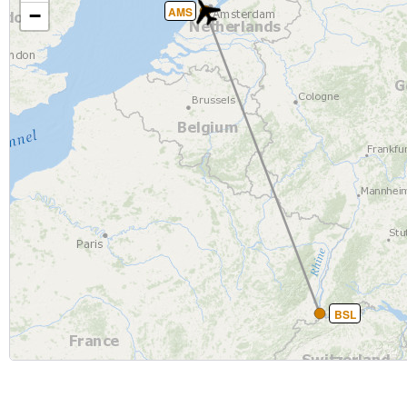
AMS
−
BSL