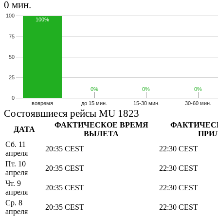
+
0 мин.
−
100
100%
75
50
25
0%
0%
0%
0%
0%
0%
0
вовремя
до 15 мин.
15-30 мин.
30-60 мин.
Состоявшиеся рейсы MU 1823
ФАКТИЧЕСКОЕ ВРЕМЯ
ФАКТИЧЕС
ДАТА
ВЫЛЕТА
ПРИ
Сб. 11
20:35
CEST
22:30
CEST
апреля
Пт. 10
20:35
CEST
22:30
CEST
апреля
Чт. 9
20:35
CEST
22:30
CEST
апреля
Ср. 8
20:35
CEST
22:30
CEST
апреля