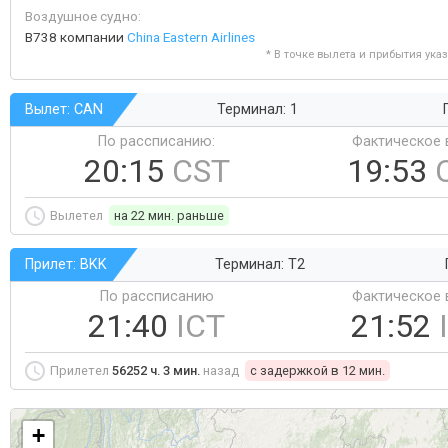
Воздушное судно:
B738 компании
China Eastern Airlines
* В точке вылета и прибытия ука
Вылет: CAN
Терминал: 1
По рассписанию:
Фактическое 
20:15
CST
19:53
Вылетел
на 22 мин. раньше
Прилет: BKK
Терминал: T2
По рассписанию
Фактическое 
21:40
ICT
21:52
Прилетел
56252 ч. 3 мин.
назад
c задержкой в 12 мин.
+