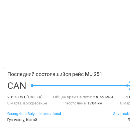
Последний состоявшийся рейс
MU 251
CAN
20:15
CST
(GMT +8)
Общее время в пути:
2 ч. 59 мин.
2
8 марта, воскресенье
Расстояние:
1704 км.
8 ма
Guangzhou Baiyun International
Suvarnabh
Гуанчжоу, Китай
Б