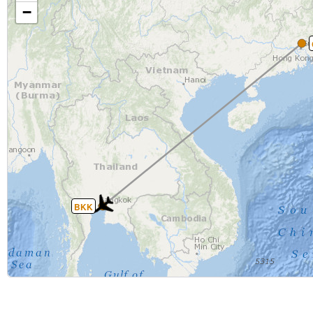
−
BKK