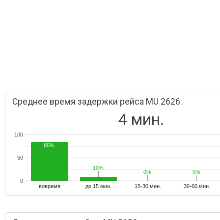
Среднее время задержки рейса MU 2626:
4 мин.
100
85%
50
10%
10%
0%
0%
0%
0%
0
вовремя
до 15 мин.
15-30 мин.
30-60 мин.