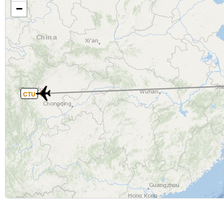
−
CTU