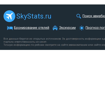
SkyStats.ru
Поиск авиаби
Бронирование отелей
Экскурсии
Прогноз по
Все данные берутся из открытых источников. За достоверность информации а
портала ответственность не несет.
Точную информацию по рейсам смотрите на сайте авиакомпании или сайте аэ