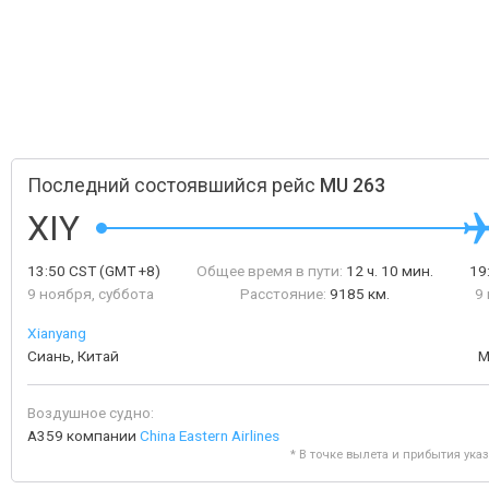
Последний состоявшийся рейс
MU 263
XIY
13:50
CST
(GMT +8)
Общее время в пути:
12 ч. 10 мин.
19
9 ноября, суббота
Расстояние:
9185 км.
9
Xianyang
Сиань, Китай
М
Воздушное судно:
A359 компании
China Eastern Airlines
* В точке вылета и прибытия ука