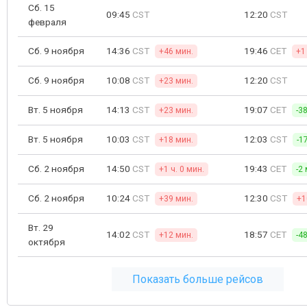
Сб. 15
09:45
CST
12:20
CST
февраля
Сб. 9 ноября
14:36
CST
19:46
CET
+46 мин.
+1
Сб. 9 ноября
10:08
CST
12:20
CST
+23 мин.
Вт. 5 ноября
14:13
CST
19:07
CET
+23 мин.
-3
Вт. 5 ноября
10:03
CST
12:03
CST
+18 мин.
-1
Сб. 2 ноября
14:50
CST
19:43
CET
+1 ч. 0 мин.
-2
Сб. 2 ноября
10:24
CST
12:30
CST
+39 мин.
+1
Вт. 29
14:02
CST
18:57
CET
+12 мин.
-4
октября
Показать больше рейсов