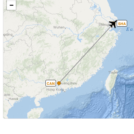
−
SHA
CAN