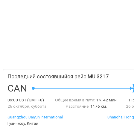
Последний состоявшийся рейс
MU 3217
CAN
09:00
CST
(GMT +8)
Общее время в пути:
1 ч. 42 мин.
11
26 октября, суббота
Расстояние:
1176 км.
26 
Guangzhou Baiyun International
Shanghai Hongq
Гуанчжоу, Китай