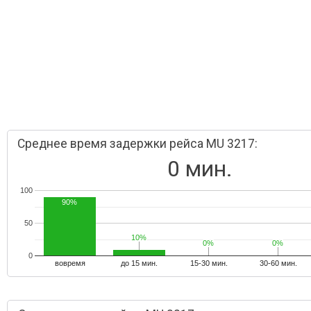
Среднее время задержки рейса MU 3217:
0 мин.
100
90%
50
10%
10%
0%
0%
0%
0%
0
вовремя
до 15 мин.
15-30 мин.
30-60 мин.