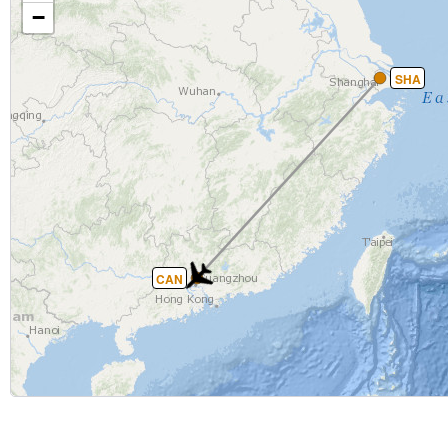
−
SHA
CAN