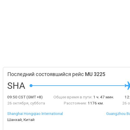
Последний состоявшийся рейс
MU 3225
SHA
09:50
CST
(GMT +8)
Общее время в пути:
1 ч. 47 мин.
12
26 октября, суббота
Расстояние:
1176 км.
26 
Shanghai Hongqiao International
Guangzhou Bai
Шанхай, Китай