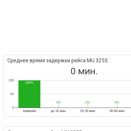
Среднее время задержки рейса MU 3255:
0 мин.
100
100%
50
0%
0%
0%
0%
0%
0%
0
вовремя
до 15 мин.
15-30 мин.
30-60 мин.