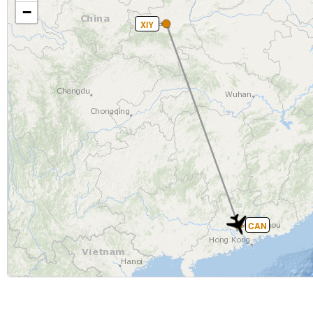
−
XIY
CAN