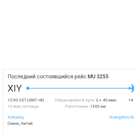
Последний состоявшийся рейс
MU 3255
XIY
12:00
CST
(GMT +8)
Общее время в пути:
2 ч. 40 мин.
14
15 мая, пятница
Расстояние:
1305 км.
Xianyang
Guangzhou Bai
Сиань, Китай