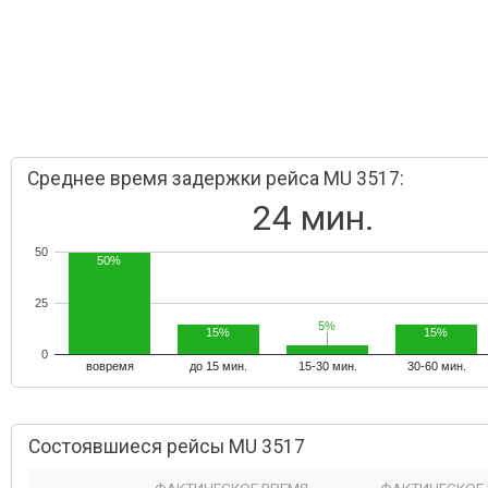
Среднее время задержки рейса MU 3517:
24 мин.
50
50%
25
5%
5%
15%
15%
0
вовремя
до 15 мин.
15-30 мин.
30-60 мин.
Состоявшиеся рейсы MU 3517