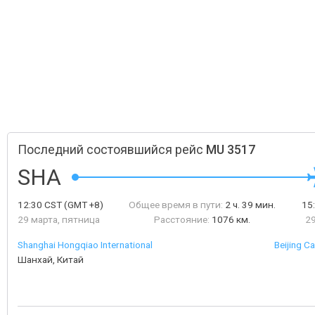
Последний состоявшийся рейс
MU 3517
SHA
12:30
CST
(GMT +8)
Общее время в пути:
2 ч. 39 мин.
15
29 марта, пятница
Расстояние:
1076 км.
29
Shanghai Hongqiao International
Beijing Ca
Шанхай, Китай