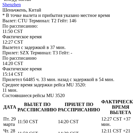
Shenzhen
Шеньчжень, Китай
* В точке вылета и прибытия указано местное время
Вылет: CTU
Терминал: T2
Гейт: 146
По рассписанию:
11:50
CST
Фактическое время
12:27
CST
Вылетел
c задержкой в 37 мин.
Прилет: SZX
Терминал: T3
Гейт: -
По рассписанию
14:20
CST
Фактическое время
15:14
CST
Прилетел
64485 ч. 33 мин.
назад
c задержкой в 54 мин.
Среднее время задержки рейса MU 3520:
11 мин.
Состоявшиеся рейсы MU 3520
ФАКТИЧЕСК
ВЫЛЕТ ПО
ПРИЛЕТ ПО
ДАТА
ВРЕМЯ
РАССПИСАНИЮ
РАССПРИСАНИЮ
ВЫЛЕТА
Пт. 29
12:27
CST
+37
11:50
CST
14:20
CST
марта
мин.
Чт. 28
12:11
CST
+21