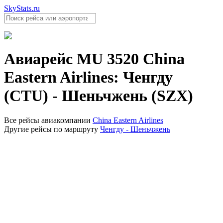
SkyStats.ru
Авиарейс
MU 3520
China
Eastern Airlines
:
Ченгду
(CTU)
-
Шеньчжень (SZX)
Все рейсы авиакомпании
China Eastern Airlines
Другие рейсы по маршруту
Ченгду - Шеньчжень