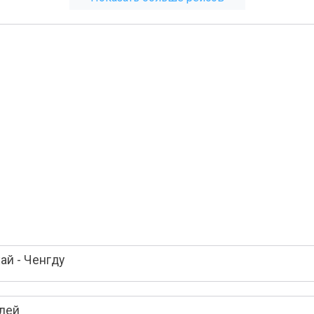
й - Ченгду
елей