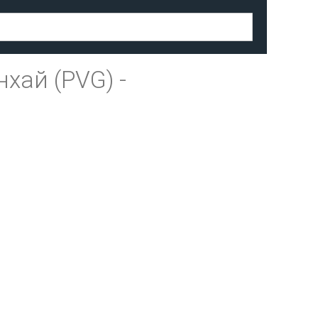
хай (PVG)
-