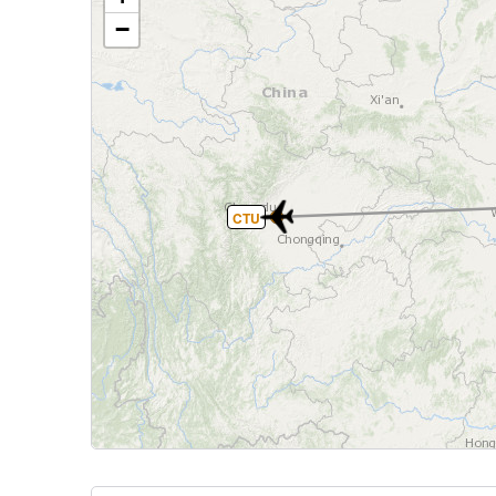
−
CTU