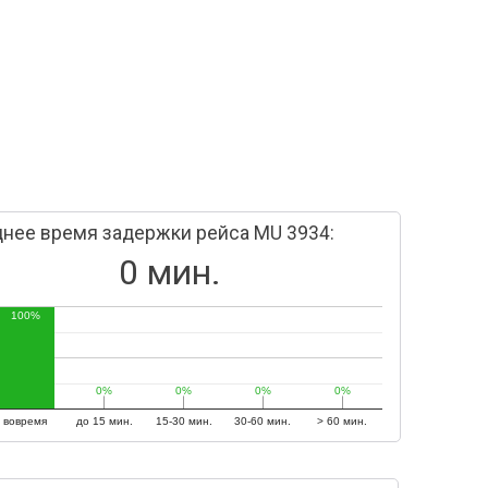
нее время задержки рейса MU 3934:
0 мин.
100%
0%
0%
0%
0%
0%
0%
0%
0%
вовремя
до 15 мин.
15-30 мин.
30-60 мин.
> 60 мин.