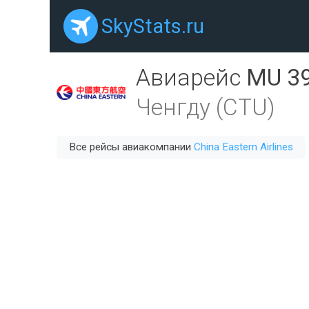
SkyStats.ru
Авиарейс
MU 3
Ченгду (CTU)
Все рейсы авиакомпании
China Eastern Airlines