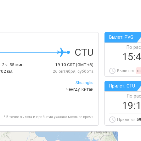
Вылет: PVG
По ра
CTU
15:
:
2 ч. 55 мин.
19:10
CST
(GMT +8)
Вылетел
c
702 км.
26 октября, суббота
Shuangliu
Прилет: CTU
Ченгду, Китай
По ра
19:
* В точке вылета и прибытия указано местное время
Прилетел
59