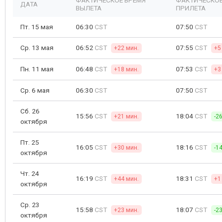
ФАКТИЧЕСКОЕ ВРЕМЯ
ФАКТИЧЕСКОЕ
ДАТА
ВЫЛЕТА
ПРИЛЕТА
Пт. 15 мая
06:30
CST
07:50
CST
Ср. 13 мая
06:52
CST
07:55
CST
+22 мин.
+5
Пн. 11 мая
06:48
CST
07:53
CST
+18 мин.
+3
Ср. 6 мая
06:30
CST
07:50
CST
Сб. 26
15:56
CST
18:04
CST
+21 мин.
-2
октября
Пт. 25
16:05
CST
18:16
CST
+30 мин.
-1
октября
Чт. 24
16:19
CST
18:31
CST
+44 мин.
+1
октября
Ср. 23
15:58
CST
18:07
CST
+23 мин.
-2
октября