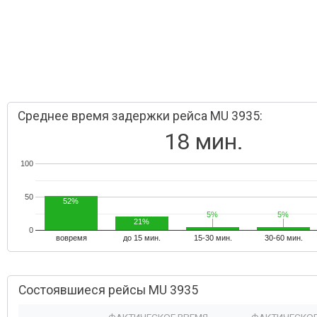
Среднее время задержки рейса MU 3935:
18 мин.
100
50
52%
5%
5%
5%
5%
21%
0
вовремя
до 15 мин.
15-30 мин.
30-60 мин.
Состоявшиеся рейсы MU 3935