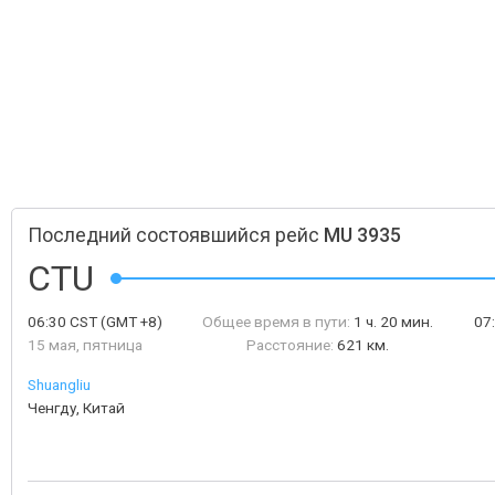
Последний состоявшийся рейс
MU 3935
CTU
06:30
CST
(GMT +8)
Общее время в пути:
1 ч. 20 мин.
07
15 мая, пятница
Расстояние:
621 км.
Shuangliu
Ченгду, Китай