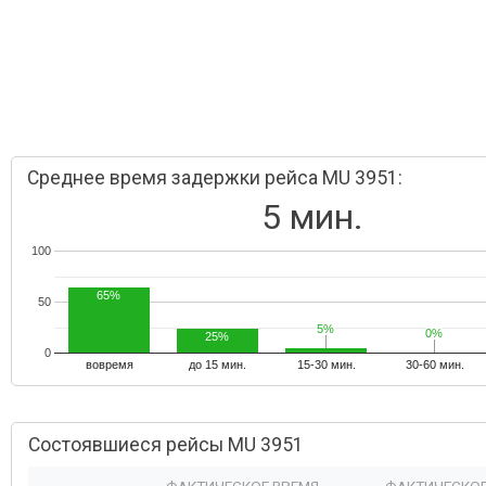
Среднее время задержки рейса MU 3951:
5 мин.
100
65%
50
5%
5%
0%
0%
25%
0
вовремя
до 15 мин.
15-30 мин.
30-60 мин.
Состоявшиеся рейсы MU 3951