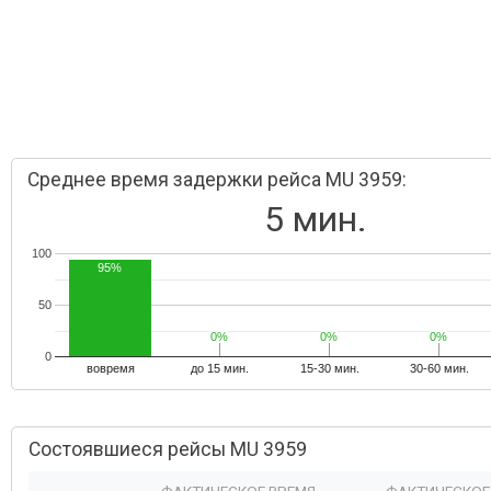
Среднее время задержки рейса MU 3959:
5 мин.
100
95%
50
0%
0%
0%
0%
0%
0%
0
вовремя
до 15 мин.
15-30 мин.
30-60 мин.
Состоявшиеся рейсы MU 3959