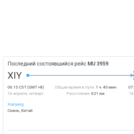
Последний состоявшийся рейс
MU 3959
XIY
06:15
CST
(GMT +8)
Общее время в пути:
1 ч. 40 мин.
07
16 апреля, четверг
Расстояние:
621 км.
16
Xianyang
Сиань, Китай