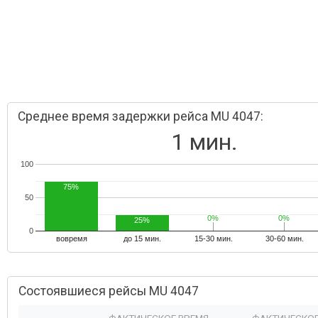
Среднее время задержки рейса MU 4047:
1 мин.
100
75%
50
0%
0%
0%
0%
25%
0
вовремя
до 15 мин.
15-30 мин.
30-60 мин.
Состоявшиеся рейсы MU 4047