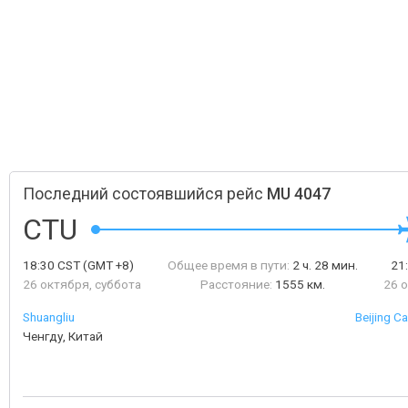
Последний состоявшийся рейс
MU 4047
CTU
18:30
CST
(GMT +8)
Общее время в пути:
2 ч. 28 мин.
21
26 октября, суббота
Расстояние:
1555 км.
26 
Shuangliu
Beijing Ca
Ченгду, Китай