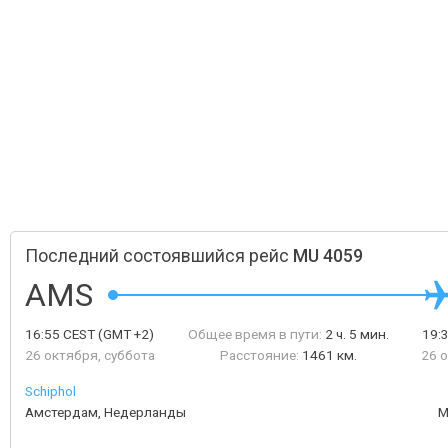
Последний состоявшийся рейс
MU 4059
AMS
16:55
CEST
(GMT +2)
Общее время в пути:
2 ч. 5 мин.
19:
26 октября, суббота
Расстояние:
1461 км.
26 
Schiphol
Амстердам, Недерланды
М