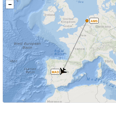
−
AMS
MAD